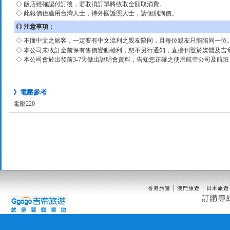
◇ 飯店經確認付訂後，若取消訂單將收取全額取消費。
◇ 此報價僅適用台灣人士，持外國護照人士，請個別詢價。
◎ 注意事項：
◇ 不懂中文之旅客，一定要有中文流利之親友陪同，且每位親友只能陪同一位
◇ 本公司未收訂金前保有售價變動權利，恕不另行通知，直接刊登於媒體及吉
◇ 本公司會於出發前3-7天做出說明會資料，告知您正確之使用航空公司及航
》電壓參考
電壓220
｜
｜
香港旅遊
澳門旅遊
日本旅遊
訂購專線(02)25