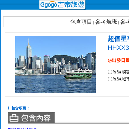
包含項目
參考航班
參
|
|
超值星
HHXX3
◎出發日
◎旅遊國家
◎旅遊城市
》包含項目：