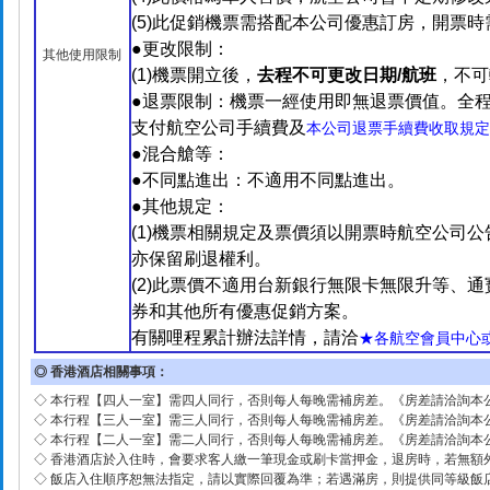
(5)此促銷機票需搭配本公司優惠訂房，開票
●更改限制：
其他使用限制
(1)機票開立後，
去程不可更改日期
/
航班
，不可
●退票限制：機票一經使用即無退票價值。全
支付航空公司手續費及
本公司退票手續費收取規定
●混合艙等：
●不同點進出：不適用不同點進出。
●其他規定：
(1)
機票相關規定及票價須以開票時航空公司公
亦保留刷退權利。
(2)
此票價不適用台新銀行無限卡無限升等、通
券和其他所有優惠促銷方案。
有關哩程累計辦法詳情，請洽
★各航空會員中心
◎ 香港酒店相關事項：
◇ 本行程【四人一室】需四人同行，否則每人每晚需補房差。《房差請洽詢本
◇ 本行程【三人一室】需三人同行，否則每人每晚需補房差。《房差請洽詢本
◇ 本行程【二人一室】需二人同行，否則每人每晚需補房差。《房差請洽詢本
◇ 香港酒店於入住時，會要求客人繳一筆現金或刷卡當押金，退房時，若無額
◇ 飯店入住順序恕無法指定，請以實際回覆為準；若遇滿房，則提供同等級飯