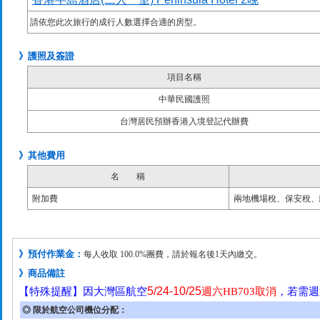
請依您此次旅行的成行人數選擇合適的房型。
》護照及簽證
項目名稱
中華民國護照
台灣居民預辦香港入境登記代辦費
》其他費用
名 稱
附加費
兩地機場稅、保安稅、
》預付作業金：
每人收取 100.0%團費，請於報名後1天內繳交。
》商品備註
5/24-10/25
【特殊提醒】因大灣區航空
週六HB703取消
，
若需週
◎ 限於航空公司機位分配：