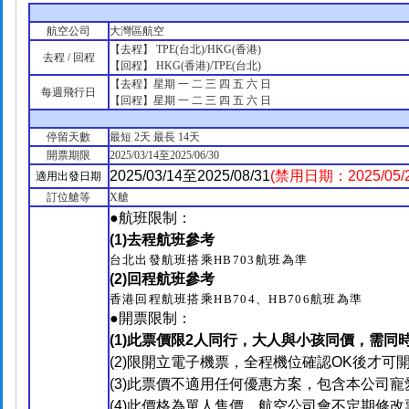
航空公司
大灣區航空
【去程】 TPE(台北)/HKG(香港)
去程 / 回程
【回程】 HKG(香港)/TPE(台北)
【去程】星期 一 二 三 四 五 六 日
每週飛行日
【回程】星期 一 二 三 四 五 六 日
停留天數
最短 2天 最長 14天
開票期限
2025/03/14至2025/06/30
2025/03/14至2025/08/31
(禁用日期：2025/05/29
適用出發日期
訂位艙等
X艙
●航班限制：
(1)去程航班參考
台北出發航班搭乘HB703
航班為準
(2)回程航班參考
香港回程航班搭乘
HB704
、HB706航班為準
●開票限制：
(1)此票價限2人同行，大人與小孩同價，需
(2)限開立電子機票，全程機位確認
OK後才可
(3)此票價不適用任何優惠方案，包含本公司寵
(4)此價格為單人售價，航空公司會不定期修