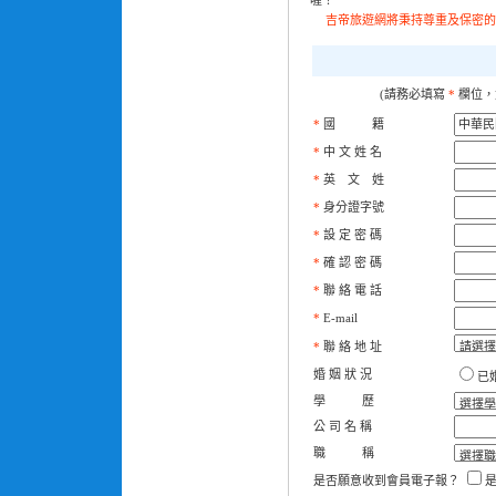
喔！
吉帝旅遊網將秉持尊重及保密的
(請務必填寫
*
欄位，
*
國 籍
*
中 文 姓 名
*
英 文 姓
*
身分證字號
*
設 定 密 碼
*
確 認 密 碼
*
聯 絡 電 話
*
E-mail
*
聯 絡 地 址
婚 姻 狀 況
已
學 歷
公 司 名 稱
職 稱
是否願意收到會員電子報？