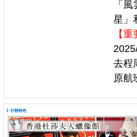
「風
星」
【重
2025
去程周
原航班
》行程特色