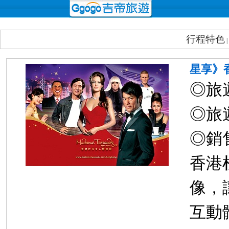
行程特色
星享》
◎旅
◎旅
◎銷
香港
像，
互動