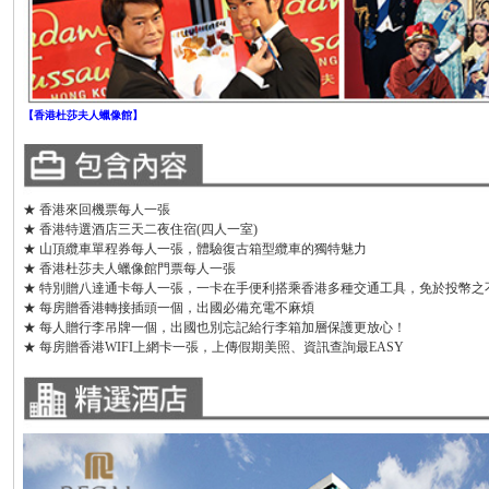
【香港杜莎夫人蠟像館】
★ 香港來回機票每人一張
★ 香港特選酒店三天二夜住宿(四人一室)
★ 山頂纜車單程券每人一張，體驗復古箱型纜車的獨特魅力
★ 香港杜莎夫人蠟像館門票每人一張
★ 特別贈八達通卡每人一張，一卡在手便利搭乘香港多種交通工具，免於投幣之
★ 每房贈香港轉接插頭一個，出國必備充電不麻煩
★ 每人贈行李吊牌一個，出國也別忘記給行李箱加層保護更放心！
★ 每房贈香港WIFI上網卡一張，上傳假期美照、資訊查詢最EASY