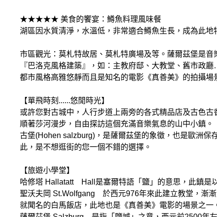
★★★★★ 美食的饗宴：鱒魚料理風味餐
湖區因水質清淨，水溫低，非常適合鱒魚生長，成為此地
市區觀光：莫札特故居、莫札特廣場及等。薩爾茲堡是音
『巴洛克風格建築』，如：主教府邸、大教堂、舊市政廳
都市風格高雅悠靜而且是知名的電影《真善美》的拍攝場
【單飛時刻......悠閒時光】
或許您對古城中，人行步道上兩旁的各式精品店及古色古
順著莎河漫步，自由探訪這個充滿音樂氣息的山中小鎮。
古堡(Hohen salzburg)，是薩爾茲堡的象徵，
此，是不想逛街的您一個不錯的選擇。
【旅遊小學堂】
哈修塔 Hallatatt Hall是塞爾特語「鹽」的意
聖沃夫岡 St.Wolfgang 於西元976年來此建立
就聞名的白馬飯店，此地也是《真善美》電影的場景之一
薩爾茲堡 Salzburg 是指「鹽城」之意，西元前2