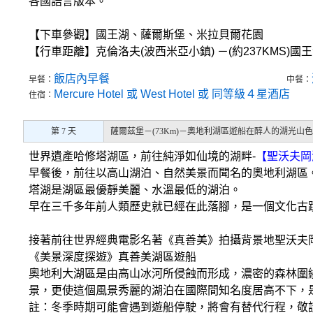
各國語言版本。
【下車參觀】國王湖、薩爾斯堡、米拉貝爾花園
【行車距離】克倫洛夫(波西米亞小鎮) －(約237KMS)國王湖
飯店內早餐
早餐：
中餐：
Mercure Hotel 或 West Hotel 或 同等級４星酒店
住宿：
第 7 天
薩爾茲堡－(73Km)－奧地利湖區遊船在醉人的湖光山
世界遺產哈修塔湖區，前往純淨如仙境的湖畔-
【聖沃夫岡
早餐後，前往以高山湖泊、自然美景而聞名的奧地利湖區。
塔湖是湖區最優靜美麗、水溫最低的湖泊。
早在三千多年前人類歷史就已經在此落腳，是一個文化古
接著前往世界經典電影名著《真善美》拍攝背景地聖沃夫
《美景深度探遊》真善美湖區遊船
奧地利大湖區是由高山冰河所侵蝕而形成，濃密的森林圍
景，更使這個風景秀麗的湖泊在國際間知名度居高不下，
註：冬季時期可能會遇到遊船停駛，將會有替代行程，敬