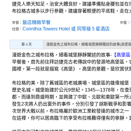
捷克人樂天知足，治安大體良好，建議準備貼身腰包並在
布拉格古城多以步行參觀，建議穿著輕便的平底鞋，走在
飯店精緻早餐
早餐：
中餐：
Corinthia Towers Hotel 或 同等級５星酒店
住宿：
第 4 天
漫遊金色之城布拉格，細看城堡靜靜闡述的故事(高堡區
漫遊金色之城布拉格，細看城堡靜靜闡述的故事-
【高堡區
早餐後，首先前往拜訪捷克古老傳說中的發源地高堡區，
國裡，第一段就是描寫《高堡》，高堡的景觀，是欣賞伏
布拉格的美，除了舊城區的老城廣場、城堡區的雄偉城堡
歷史名城。城堡始建於公元9世紀。1345—1378年，
都，而達到鼎盛時期，並興建了中歐、北歐和東歐第一所大
發生2次將人扔出窗外的事件，分別引發了胡斯戰爭和影響深
次世界大戰以前，布拉格屬於歐洲工業較發達的城市之一
在這裡，你可以居高臨下的享受布拉格難得僅有的寧靜，