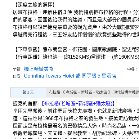
【深度之旅的選擇】
居遊布拉格，連續住宿３晚 我們特別把布拉格的行程，
們的顧客，回國後給我們的建議，而且是大部分的團員
布拉格可以說是捷克最重要的觀光資產，由於大戰期間的
導遊帶完行程後，三五好友結伴慢慢的欣賞這些難得的世
【下車參觀】熊布朗皇宮、御花園、國家歌劇院、聖史蒂
【行車距離】維也納 －(約152KMS)黛爾琪 －(約160KMS
機上精緻美食
早餐：
中餐：
Corinthia Towers Hotel 或 同等級５星酒店
住宿：
第 3 天
布拉格 《 老城區 + 新城區 + 猶太區 》-現代結構主義
捷克的首都-
【布拉格(老城區+新城區+猶太區)】
享用完早餐後，前往聖瓦茨拉夫廣場，也就是新城廣場，
道，這裡也是1968年布拉格之春的發生地。接著走訪猶
區而走是布拉格最著名的巴黎精品大道，時尚名品店，一
參觀老城廣場、天文鐘、提恩教堂、胡斯紀念碑、火藥塔