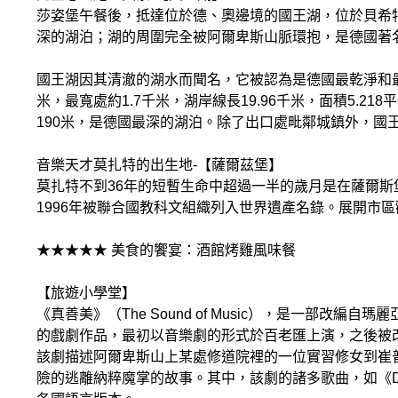
莎姿堡午餐後，抵達位於德、奧邊境的國王湖，位於貝希
深的湖泊；湖的周圍完全被阿爾卑斯山脈環抱，是德國著
國王湖因其清澈的湖水而聞名，它被認為是德國最乾淨和最
米，最寬處約1.7千米，湖岸線長19.96千米，面積5.218平
190米，是德國最深的湖泊。除了出口處毗鄰城鎮外，國王
音樂天才莫扎特的出生地-【薩爾茲堡】
莫扎特不到36年的短暫生命中超過一半的歲月是在薩爾斯
1996年被聯合國教科文組織列入世界遺產名錄。展開市
★★★★★ 美食的饗宴：酒館烤雞風味餐
【旅遊小學堂】
《真善美》（The Sound of Music），是一部改編自瑪麗亞.馮.崔
的戲劇作品，最初以音樂劇的形式於百老匯上演，之後被
該劇描述阿爾卑斯山上某處修道院裡的一位實習修女到崔
險的逃離納粹魔掌的故事。其中，該劇的諸多歌曲，如《Do-Re