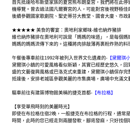
首先抵達哈布斯堡家族的夏宮熊布朗皇宮，我們將在此停
機導覽。曾去過法國凡爾賽宮的人，可能對宮後視野極佳
後續參觀國家歌劇院、聖史蒂芬大教堂、國會大廈、市政
★★★★★ 美食的饗宴：奧地利家鄉味-維也納炸豬排
維也納炸豬排在奧地利可說是「媽媽的味道」，是每個媽
媽媽的媽媽流傳下來的。這種將肉排敲薄再裹粉炸熟的料
午餐後專車前往1992年被列入世界文化遺產的-
【黛爾琪小鎮
黛爾琪小鎮的可愛風格看似新穎，其實已經歷史悠久，回到
盛的文藝復興風格或巴洛克式來重建，黛爾琪小鎮保存完整
抵達後，安排老城區參觀美麗的市集廣場，廣場中充滿文
驅車前往有建築博物館美稱的捷克首都-
【布拉格】
【享受單飛時刻的美麗時光】
即使在布拉格住宿2晚，一般捷克在布拉格的行程，通常
時間，此時的您已經走到兩腿發軟，腳底發麻，只好找個