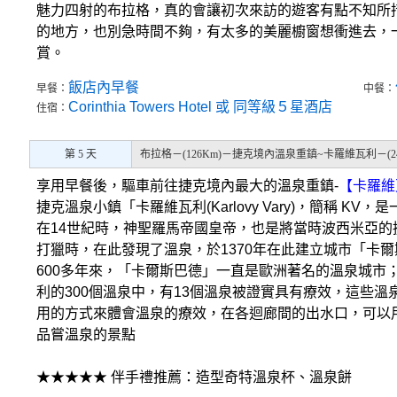
魅力四射的布拉格，真的會讓初次來訪的遊客有點不知所
的地方，也別急時間不夠，有太多的美麗櫥窗想衝進去，
賞。
飯店內早餐
早餐：
中餐：
Corinthia Towers Hotel 或 同等級５星酒店
住宿：
第 5 天
布拉格－(126Km)－捷克境內溫泉重鎮~卡羅維瓦利－(
享用早餐後，驅車前往捷克境內最大的溫泉重鎮-
【卡羅維
捷克溫泉小鎮「卡羅維瓦利(Karlovy Vary)，簡稱 K
在14世紀時，神聖羅馬帝國皇帝，也是將當時波西米亞的
打獵時，在此發現了溫泉，於1370年在此建立城市「卡爾斯巴德
600多年來，「卡爾斯巴德」一直是歐洲著名的溫泉城市
利的300個溫泉中，有13個溫泉被證實具有療效，這些
用的方式來體會溫泉的療效，在各迴廊間的出水口，可以
品嘗溫泉的景點
★★★★★ 伴手禮推薦：造型奇特溫泉杯、溫泉餅