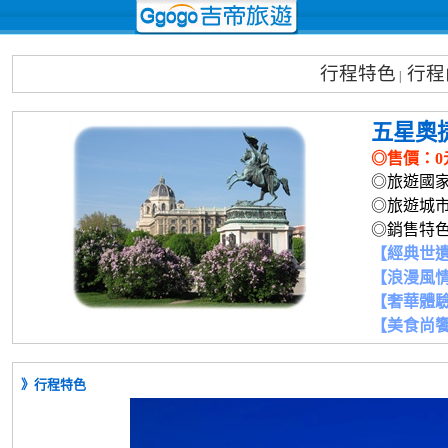
行程特色
行程
|
五星奧
◎售價：
0
◎旅遊國家：
◎旅遊城
◎銷售特
【經典世
【浪漫風
【奢華體
【美食尚
》行程特色