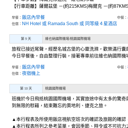
【行車距離】薩爾茲堡 －(約215KMS)梅爾克 －(約87KM
飯店內早餐
早餐：
中餐：
NH Hotel 或 Ramada South 或 同等級４星酒店
住宿：
第 9 天
維也納國際機場/桃園國際機場
旅程已接近尾聲，經歷名城古堡的心靈洗滌，歡樂滿行囊
今日早餐後，自由整理行裝，接著專車前往維也納國際機
飯店內早餐
早餐：
中餐：
夜宿機上
住宿：
第 10 天
桃園國際機場
班機於今日飛抵桃園國際機場，其實旅途中有太多的驚奇
到無限的慰藉，結束難忘的奧地利、捷克之旅。
▲本行程表及所使用飯店視航空班次的確認及旅館的確認
▲本行程表所列之參考菜單，會因季節、時令或不可抗力