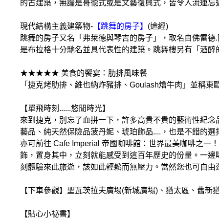
的古建築，無論是哥德式或是文藝復興式，皆令人流連忘
現代結構主義建築物-
【跳舞的房子】
(途經)
跳舞的房子又名「弗萊德與琴吉的房子」，取名自佛雷德
是布拉格十分馳名並具代表性的建築。跳舞樓另有「酒醉
★★★★★ 美食的饗宴：肋排風味餐
「捷克烤肋排、維也納炸豬排、Goulash燴牛肉」並稱
【單飛時刻......悠閒時光】
來到捷克，別忘了血拼一下，許多高貴不貴的藝術性紀念
藝品、純天然保險品菠丹妮、琥珀飾品....，也是不錯的選
亦可前往 Cafe Imperial 帝國咖啡館：世界最
飾，置身其中，立刻就能感受到這百年歷史的份量。一邊
刻體驗來此旅遊，該如此輕鬆而無壓力。當然您也可自由
【下車參觀】聖瓦茨拉夫廣場(新城廣場)、猶太區、舊新
【貼心小祕書】