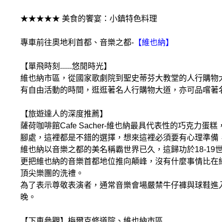
★★★★★ 美食的饗宴：小鎮特色料理
專車前往奧地利首都、音樂之都-
【維也納】
【單飛時刻......悠閒時光】
維也納市區，從國家歌劇院到聖史蒂芬大教堂的人行購物
有自由活動的時間，逛逛著名人行購物大道，亦可品嚐著
【旅遊達人的深度推薦】
薩荷咖啡館Cafe Sacher-維也納最具代表性的巧
腳處，這裡都是不錯的選擇，想來這裡必須要有心理準備
維也納以音樂之都的美名稱霸世界已久，這歸功於18-1
更把維也納的音樂首都地位推向顛峰，沒有什麼事情比在
頂尖樂團的洗禮。
為了表示尊敬表演者，通常音樂會場嚴禁牛仔褲與球鞋進
晚。
【下車參觀】梅爾克修道院、維也納市區