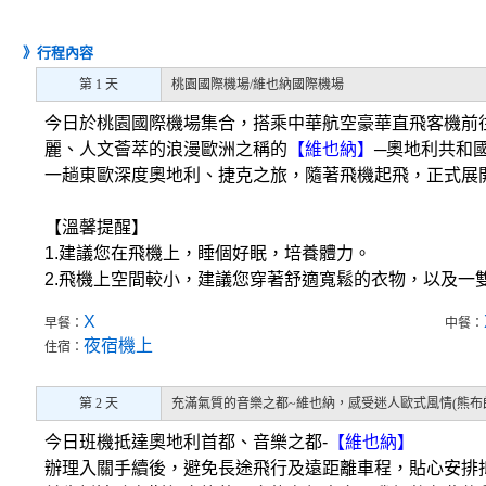
》行程內容
第 1 天
桃園國際機場/維也納國際機場
今日於桃園國際機場集合，搭乘中華航空豪華直飛客機前
麗、人文薈萃的浪漫歐洲之稱的
【維也納】
─奧地利共和
一趟東歐深度奧地利、捷克之旅，隨著飛機起飛，正式展
【溫馨提醒】
1.建議您在飛機上，睡個好眠，培養體力。
2.飛機上空間較小，建議您穿著舒適寬鬆的衣物，以及一
X
早餐：
中餐：
夜宿機上
住宿：
第 2 天
充滿氣質的音樂之都~維也納，感受迷人歐式風情(熊布朗皇
今日班機抵達奧地利首都、音樂之都-
【維也納】
辦理入關手續後，避免長途飛行及遠距離車程，貼心安排