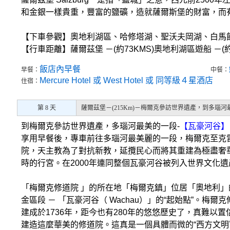
和金銀一樣貴重，豐富的鹽礦，造就薩爾斯堡的財富，而
【下車參觀】奧地利湖區、哈修塔湖、聖沃夫岡湖、白馬
【行車距離】薩爾茲堡 －(約73KMS)奧地利湖區遊船 －(約
飯店內早餐
早餐：
中餐：
Mercure Hotel 或 West Hotel 或 同等級４星酒店
住宿：
第 8 天
薩爾茲堡－(215Km)－梅爾克參訪世界遺產，到多瑙
到梅爾克參訪世界遺產，多瑙河最美的一段-
【瓦豪河谷】
享用早餐後，專車前往多瑙河最美麗的一段，梅爾克至克
院，天主教為了對抗新教，延攬民心而將其重建為極盡奢
時的行宮。在2000年連同整個瓦豪河谷被列入世界文化遺
「梅爾克修道院 」的所在地「梅爾克鎮」位居「奧地利」
金區段 － 「瓦豪河谷（ Wachau）」的“起始點”。梅
建成於1736年，距今也有280年的悠悠歷史了，真難
建造這麼華美的修道院。這真是一個具體而微的“西方文明