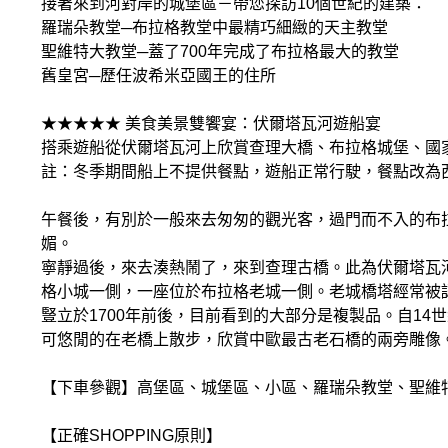
接著來到河對岸的城堡區－帶您探訪10個世紀的建築：
羅瑞朵教堂─布拉格教堂中最精巧細緻的天主教堂
聖維特大教堂─蓋了700年完成了布拉格最大的教堂
舊皇宮─歷任波希米亞國王的住所
★★★★★ 美食美景雙饗宴：伏爾塔瓦河遊船宴
搭乘遊船從伏爾塔瓦河上欣賞查理大橋、布拉格城堡、國
註：冬季期間船上不提供餐點，遊船正常行駛，餐點改為
午餐後，有別於一般來去匆匆的觀光客，過門而不入的布
媚。
寧靜過後，來去湊熱鬧了，來到查理古橋。此為伏爾塔瓦河
格小城一側，一座位於布拉格老城一側。老城橋塔經常被
豎立於1700年前後，目前看到的大部分是複製品。自1
可悠閒的在老橋上散步，欣賞中歐最古老石橋的兩旁雕像
【下車參觀】高堡區、城堡區、小區、羅瑞朵教堂、聖維
【正確SHOPPING原則】