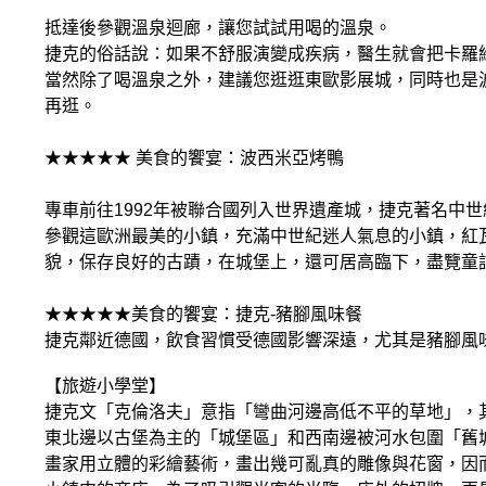
抵達後參觀溫泉迴廊，讓您試試用喝的溫泉。
捷克的俗話說：如果不舒服演變成疾病，醫生就會把卡羅
當然除了喝溫泉之外，建議您逛逛東歐影展城，同時也是波
再逛。
★★★★★ 美食的饗宴：波西米亞烤鴨
專車前往1992年被聯合國列入世界遺產城，捷克著名中世
參觀這歐洲最美的小鎮，充滿中世紀迷人氣息的小鎮，紅
貌，保存良好的古蹟，在城堡上，還可居高臨下，盡覽童
★★★★★美食的饗宴：捷克-豬腳風味餐
捷克鄰近德國，飲食習慣受德國影響深遠，尤其是豬腳風
【旅遊小學堂】
捷克文「克倫洛夫」意指「彎曲河邊高低不平的草地」，其實
東北邊以古堡為主的「城堡區」和西南邊被河水包圍「舊
畫家用立體的彩繪藝術，畫出幾可亂真的雕像與花窗，因