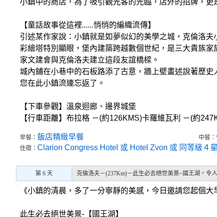
小鎮中的商店，為了吸引觀光客的光臨，店外的招牌，更
【童話故事從這裡......悄悄的編織流傳】
引述某作家說：小鎮就是如夢似幻的美學之城，克倫洛夫
彩繪塔特別顯眼，堡內建築跨越數個世紀，是三大貴族家
家文建會與克倫洛夫建立這段友誼橋樑。
城內鋪在小巷中的石板路添了古意，牆上壁畫述說著歷史
您在此小鎮流連忘返了。
【下車參觀】溫泉迴廊、邊界城堡
【行車距離】布拉格 －(約126KMS)卡羅維瓦利 －(約247
飯店精緻早餐
早餐：
中餐：
Clarion Congress Hotel 或 Hotel Zvon 或 同等級
住宿：
第 6 天
克倫洛夫－(237Km)－此生必去絕世美景~國王湖，令
《小鎮的清晨，多了一分寧靜的美感，今日邀請您起個大
此生必去絕世美景-【國王湖】